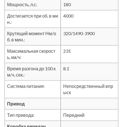
Мощность, л.с:
180
Достигается при об. в ми
4000
н.:
Крутящий момент Нм/о
320/1490-3900
б. в мин.:
Максимальная скорост
231
ь, км/ч:
Время разгона до 100 к
8.1
м/ч, сек.:
Система питания:
Непосредственный впр
ыск
Привод
Тип привода:
Передний
Коробка передач