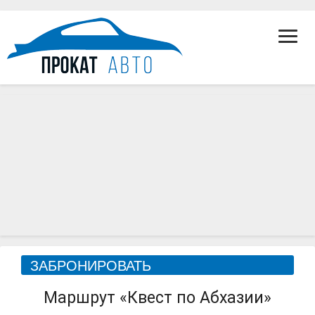
Toggl
Navig
Маршрут
ЗАБРОНИРОВАТЬ
«Квест
по
Маршрут «Квест по Абхазии»
Абхазии»