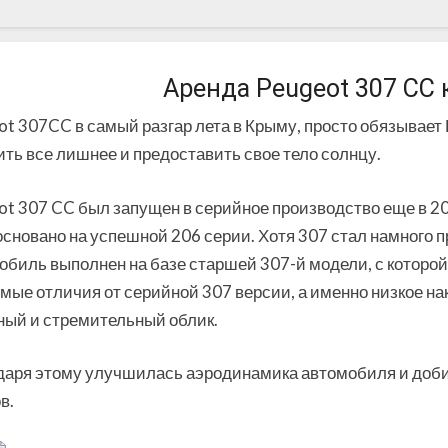
Peugeot
307
Аренда Peugeot 307 CC
CC
ot 307CC в самый разгар лета в Крыму, просто обязывает
ть все лишнее и предоставить свое тело солнцу.
ot 307 CC был запущен в серийное производство еще в 2
сновано на успешной 206 серии. Хотя 307 стал намного п
биль выполнен на базе старшей 307-й модели, с которой у
ые отличия от серийной 307 версии, а именно низкое нак
ный и стремительный облик.
даря этому улучшилась аэродинамика автомобиля и доб
в.