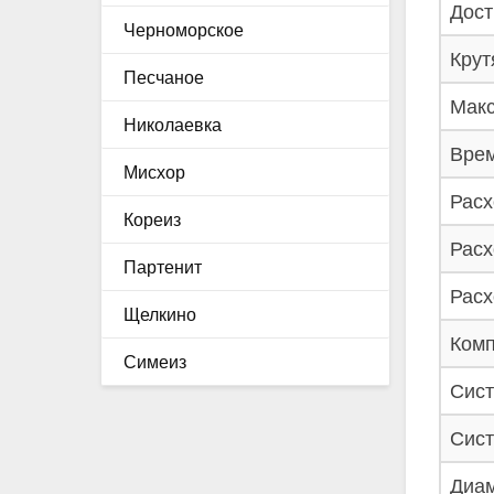
Дост
Черноморское
Крут
Песчаное
Макс
Николаевка
Врем
Мисхор
Расх
Кореиз
Расх
Партенит
Расх
Щелкино
Комп
Симеиз
Сист
Сист
Диам