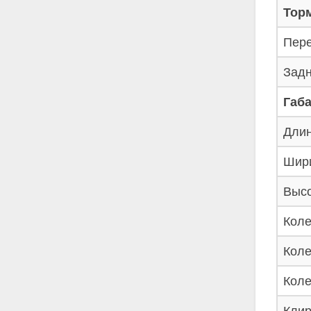
Тор
Пере
Задн
Габ
Длин
Шири
Высо
Коле
Коле
Коле
Клир