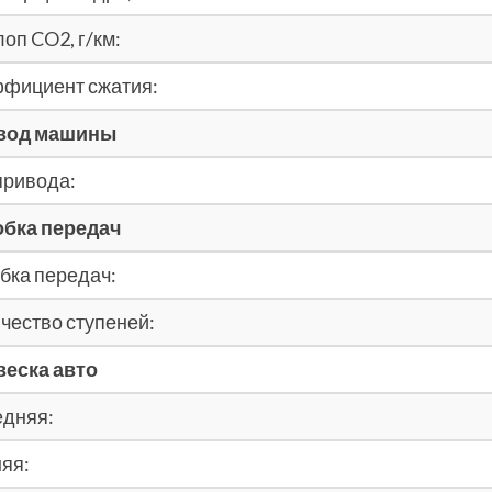
оп CO2, г/км:
фициент сжатия:
вод машины
привода:
обка передач
бка передач:
чество ступеней:
еска авто
дняя:
яя: