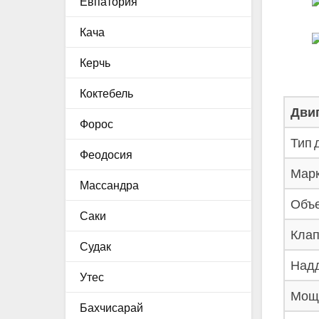
Евпатория
Кача
Керчь
Коктебель
Дви
Форос
Тип 
Феодосия
Марк
Массандра
Объе
Саки
Клап
Судак
Надд
Утес
Мощн
Бахчисарай