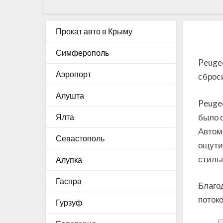
Прокат авто в Крыму
Симферополь
Peuge
Аэропорт
сброси
Алушта
Peuge
было о
Ялта
Автомо
Севастополь
ощутим
стиль
Алупка
Гаспра
Благо
потоко
Гурзуф