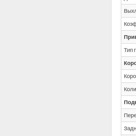
Выхл
Коэф
При
Тип 
Кор
Коро
Коли
Подв
Пере
Задн