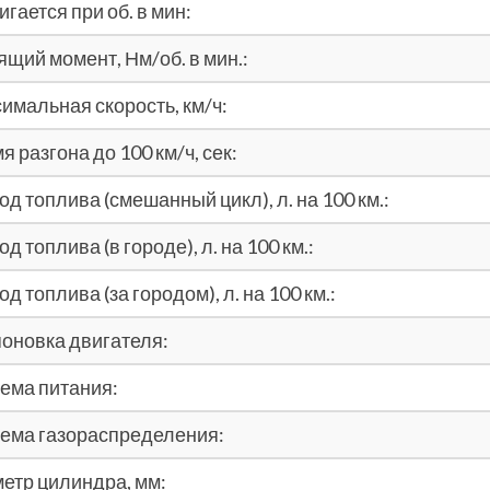
игается при об. в мин:
ящий момент, Нм/об. в мин.:
имальная скорость, км/ч:
я разгона до 100 км/ч, сек:
од топлива (смешанный цикл), л. на 100 км.:
од топлива (в городе), л. на 100 км.:
од топлива (за городом), л. на 100 км.:
оновка двигателя:
ема питания:
ема газораспределения:
етр цилиндра, мм: