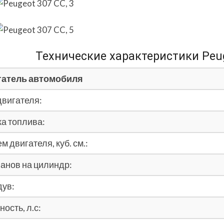
Технические характеристики Peug
гатель автомобиля
двигателя:
а топлива:
м двигателя, куб. см.:
анов на цилиндр:
ув:
ость, л.с: