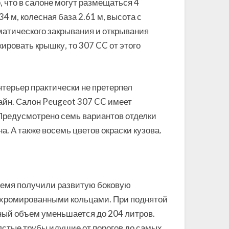
 что в салоне могут размещаться 4
 м, колесная база 2.61 м, высота с
матического закрывания и открывания
ировать крышку, то 307 CC от этого
ерьер практически не претерпел
айн. Салон Peugeot 307 CC имеет
Предусмотрено семь вариантов отделки
а. А также восемь цветов окраски кузова.
время получили развитую боковую
 хромированными кольцами. При поднятой
зный объем уменьшается до 204 литров.
олстые трубы идущие от порогов до самых