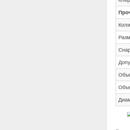
Про
Коли
Разм
Снар
Допу
Объе
Объе
Диам