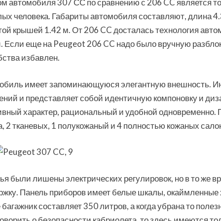
м автомобиля 307 СС по сравнению с 206 CC является то,
ых человека. Габариты автомобиля составляют, длина 4.34
той крышей 1.42 м. От 206 CC досталась технология авто
. Если еще на Peugeot 206 CC надо было вручную разблок
бства избавлен.
обиль имеет запоминающуюся элегантную внешность. Инт
ений и представляет собой идентичную компоновку и диз
ивный характер, рациональный и удобной одновременно. 
, 2 тканевых, 1 полукожаный и 4 полностью кожаных салон
ья были лишены электрических регулировок, но в то же 
ржку. Панель приборов имеет белые шкалы, окаймленные
багажник составляет 350 литров, а когда убрана то поле
говорить о безопасности кабриолета, то здесь имеются т