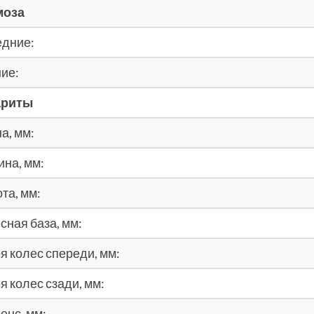
моза
дние:
ие:
ариты
а, мм:
на, мм:
та, мм:
сная база, мм:
я колес спереди, мм:
я колес сзади, мм:
енс, мм: