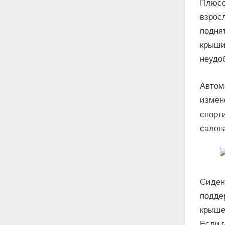
Плюсо
взросл
подня
крыши
неудо
Автом
измен
спорт
салона
Сиден
подде
крыше 
Если 