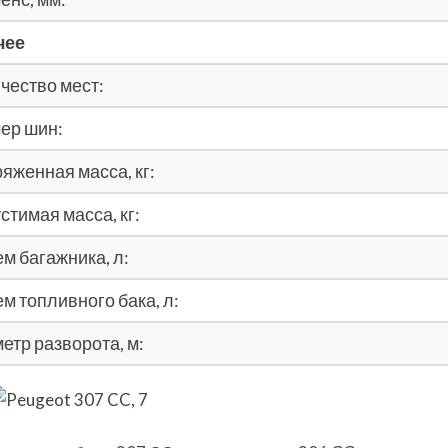
чее
чество мест:
ер шин:
яженная масса, кг:
стимая масса, кг:
м багажника, л:
м топливного бака, л:
етр разворота, м: