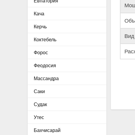
Евпатория
Мощ
Кача
Объ
Керчь
Вид
Коктебель
Рас
Форос
Феодосия
Массандра
Саки
Судак
Утес
Бахчисарай