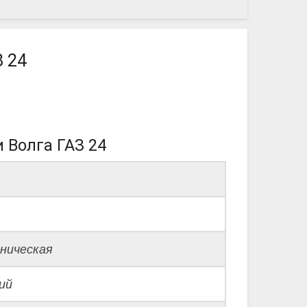
З 24
 Волга ГАЗ 24
ническая
ий