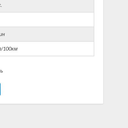
.
ин
 л/100км
нь