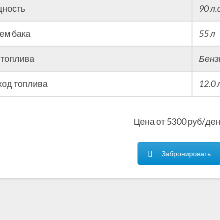
ность
90 л.с
ем бака
55 л
 топлива
Бенз
ход топлива
12.0
Цена от 5300 руб/де
Забронировать