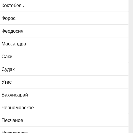
Коктебель
Форос
Феодосия
Массандра
Саки
Судак
Утес
Бахчисарай
Черноморское
Песчаное
Николаевка