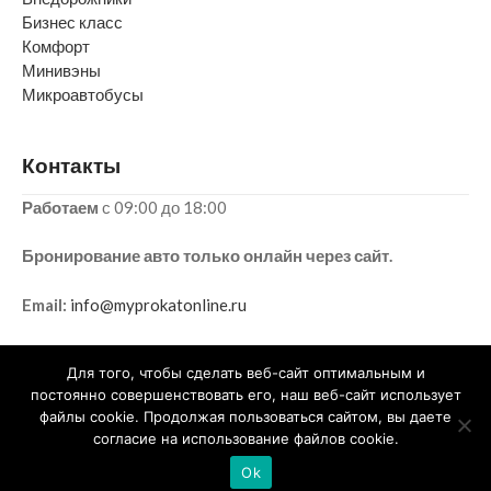
Бизнес класс
Комфорт
Минивэны
Микроавтобусы
Контакты
Работаем
с 09:00 до 18:00
Бронирование авто только онлайн через сайт.
Email:
info@myprokatonline.ru
Для того, чтобы сделать веб-сайт оптимальным и
постоянно совершенствовать его, наш веб-сайт использует
2015-2025 © ИП ГОРБУНОВ ФЕДОР ПАВЛОВИЧ
файлы cookie. Продолжая пользоваться сайтом, вы даете
Информация на сайте не является публичной офертой:
согласие на использование файлов cookie.
Конфиденциальность
-
Карта сайта
Ok