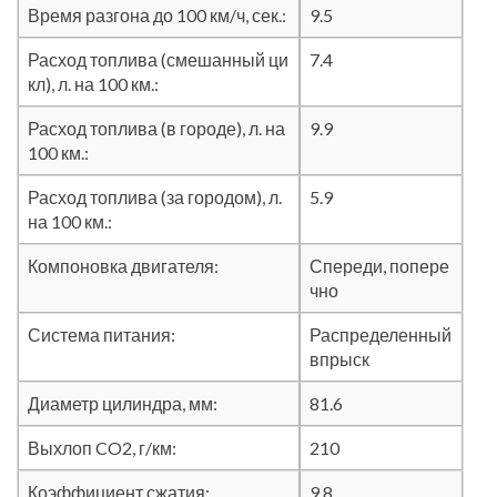
Время разгона до 100 км/ч, сек.:
9.5
Расход топлива (смешанный ци
7.4
кл), л. на 100 км.:
Расход топлива (в городе), л. на
9.9
100 км.:
Расход топлива (за городом), л.
5.9
на 100 км.:
Компоновка двигателя:
Спереди, попере
чно
Система питания:
Распределенный
впрыск
Диаметр цилиндра, мм:
81.6
Выхлоп CO2, г/км:
210
Коэффициент сжатия:
9.8