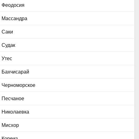
Феодосия
Массандра
Саки
Судак
Утес
Бахчисарай
Черноморское
Песчаное
Николаевка
Мисхор
Кореиз