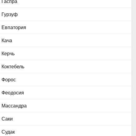
Гаспра
Гурзуф
Евпатория
Кача
Керчь
Коктебель
Форос
Феодосия
Массандра
Саки
Судак