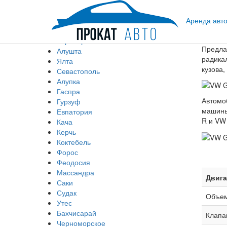
Прокат авто в Крыму
Аренда авт
VW
Симферополь
Golf
Аэропорт
7
Предла
Алушта
радика
Ялта
кузова,
Севастополь
Алупка
Гаспра
Автомо
Гурзуф
машины
Евпатория
R и VW
Кача
Керчь
Коктебель
Форос
Феодосия
Массандра
Двига
Саки
Судак
Объем 
Утес
Бахчисарай
Клапа
Черноморское