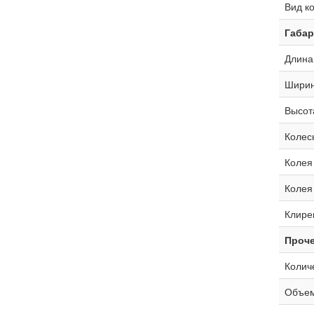
Вид к
Габа
Длина
Ширин
Высот
Колес
Колея
Колея
Клире
Проче
Колич
Объем