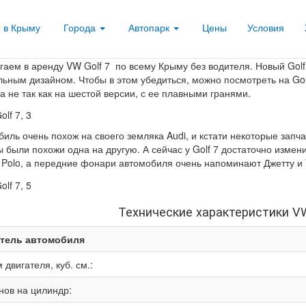
о в Крыму
Города
Автопарк
Цены
Условия
Аренда Volkswagen Go
гаем в аренду VW Golf 7 по всему Крыму без водителя. Новый Gol
льным дизайном. Чтобы в этом убедиться, можно посмотреть на Go
 а не так как на шестой версии, с ее плавными гранями.
биль очень похож на своего земляка Audi, и кстати некоторые зап
 были похожи одна на другую. А сейчас у Golf 7 достаточно измен
 Polo, а передние фонари автомобиля очень напоминают Джетту и 
Технические характеристики VW 
тель автомобиля
двигателя, куб. см.:
нов на цилиндр: