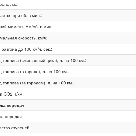
ть, л.с.:
ается при об. в мин.:
ший момент, Нм/об. в мин.:
мальная скорость, км/ч:
разгона до 100 км/ч, сек.:
 топлива (смешанный цикл), л. на 100 км.:
 топлива (в городе), л. на 100 км.:
 топлива (за городом), л. на 100 км.:
п CO2, г/км:
ка передач
ка передач:
ество ступеней: