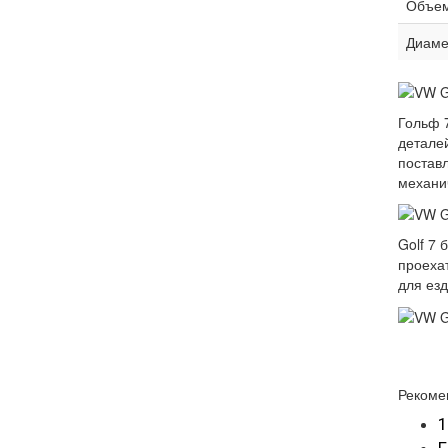
Объем
Диаме
Гольф 
детале
поставл
механич
Golf 7
проехат
для ез
Рекоме
1
Г