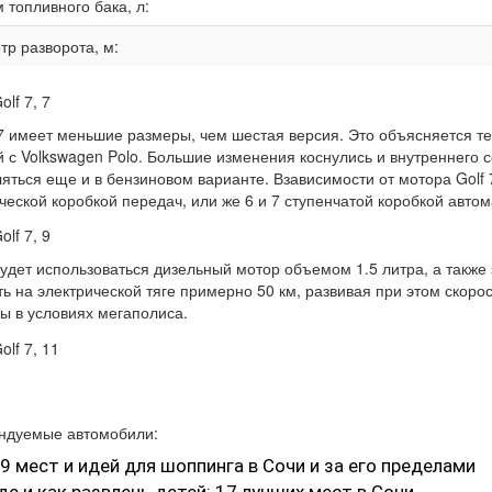
 топливного бака, л:
тр разворота, м:
7 имеет меньшие размеры, чем шестая версия. Это объясняется те
й с Volkswagen Polo. Большие изменения коснулись и внутреннего 
яться еще и в бензиновом варианте. Взависимости от мотора Golf 
еской коробкой передач, или же 6 и 7 ступенчатой коробкой автом
 будет использоваться дизельный мотор объемом 1.5 литра, а также
ь на электрической тяге примерно 50 км, развивая при этом скоро
ды в условиях мегаполиса.
ндуемые автомобили:
9 мест и идей для шоппинга в Сочи и за его пределами
де и как развлечь детей: 17 лучших мест в Сочи