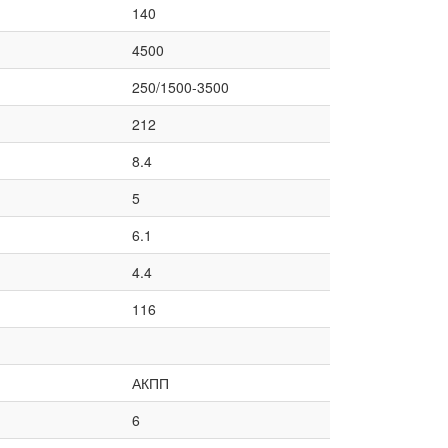
140
4500
250/1500-3500
212
8.4
5
6.1
4.4
116
АКПП
6