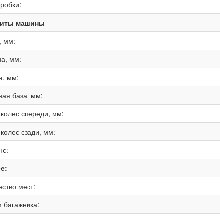
оробки:
риты машины
, мм:
а, мм:
а, мм:
ная база, мм:
 колес спереди, мм:
 колес сзади, мм:
нс:
е:
ество мест:
 багажника: